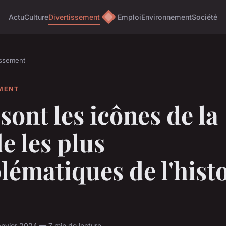
Actu
Culture
Divertissement
Emploi
Environnement
Société
issement
EMENT
sont les icônes de la
e les plus
ématiques de l'histo
anvier 2024 — 7 min de lecture