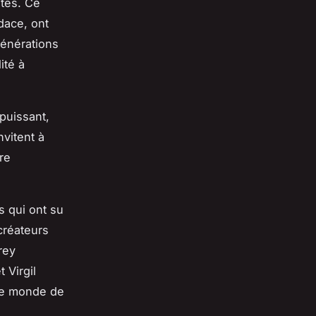
ités. Ce
udace, ont
générations
ité à
puissant,
nvitent à
re
s qui ont su
créateurs
rey
 Virgil
 le monde de