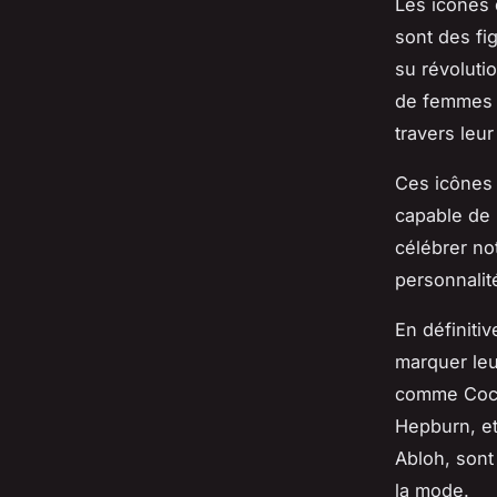
Les icônes 
sont des fig
su révoluti
de femmes e
travers leur
Ces icônes 
capable de 
célébrer no
personnalit
En définiti
marquer leu
comme Coco
Hepburn, et
Abloh, sont
la mode.