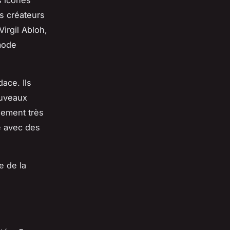
s créateurs
irgil Abloh,
 mode
dace. Ils
ouveaux
lement très
de avec des
e de la