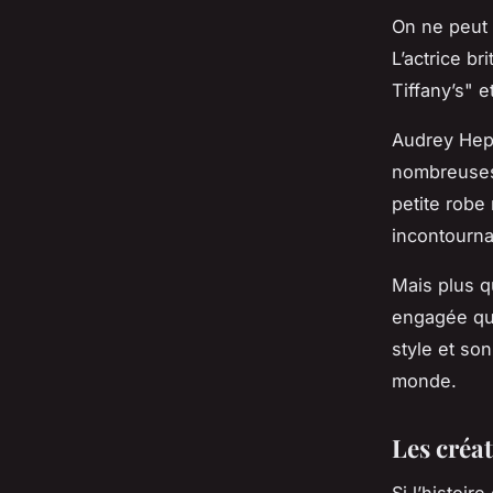
On ne peut 
L’actrice b
Tiffany’s" 
Audrey Hepb
nombreuses 
petite robe 
incontourna
Mais plus 
engagée qui
style et so
monde.
Les créa
Si l’histoi