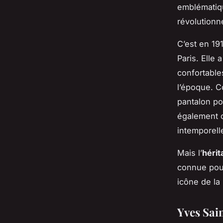
emblématiqu
révolutionn
C’est en 19
Paris. Elle
confortable
l’époque. C
pantalon po
également c
intemporell
Mais l’
hérit
connue pour
icône de la
Yves Sain