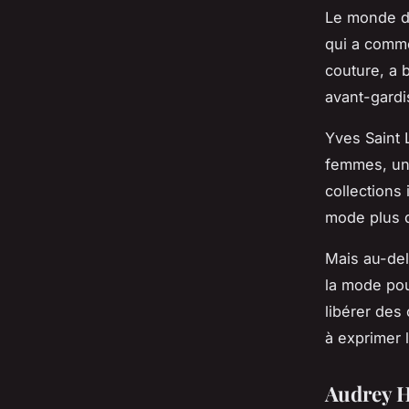
Le monde de
qui a comme
couture, a 
avant-gardi
Yves Saint 
femmes, une
collections 
mode plus d
Mais au-del
la mode pou
libérer des
à exprimer l
Audrey H