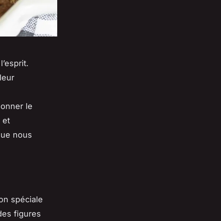
’esprit.
leur
s
ionner le
 et
 que nous
ion spéciale
des figures