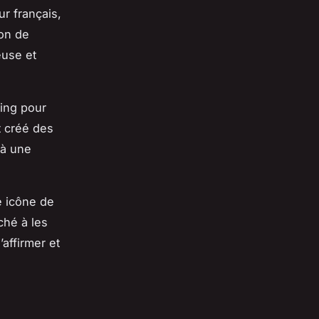
r français,
son de
euse et
king pour
t créé des
 à une
e icône de
ché à les
affirmer et