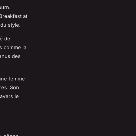
burn.
Breakfast at
du style.
ré de
es comme la
venus des
 une femme
res. Son
ravers le
s icônes