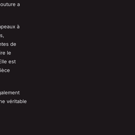
outure a
apeaux à
s,
ntes de
re le
lle est
pièce
également
ne véritable