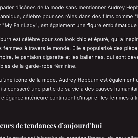
parler d’icônes de la mode sans mentionner Audrey Hep
ritannique, célèbre pour ses rôles dans des films comme "
et "My Fair Lady", est également une figure emblématique 
urn est célèbre pour son look chic et épuré, qui a inspi
femmes à travers le monde. Elle a popularisé des pièc
noire, le pantalon cigarette et les ballerines, qui sont de
bles de la garde-robe féminine.
qu’une icône de la mode, Audrey Hepburn est également
 a consacré une partie de sa vie à des causes humanitai
n élégance intérieure continuent d’inspirer les femmes à t
teurs de tendances d’aujourd’hui
re de la mode est jalonnée de grandes figures, de nouvelle