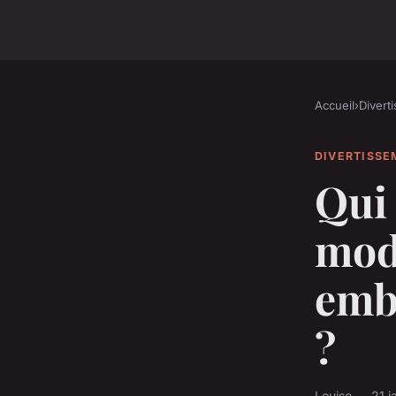
Accueil
›
Divert
DIVERTISS
Qui 
mod
embl
?
Louise — 21 j