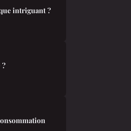
ique intriguant ?
 ?
a consommation