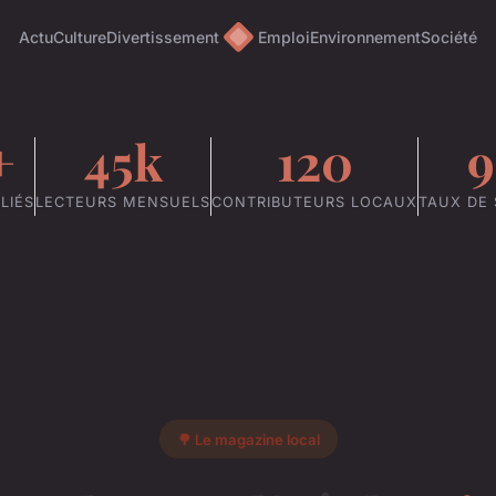
Actu
Culture
Divertissement
Emploi
Environnement
Société
+
45k
120
LIÉS
LECTEURS MENSUELS
CONTRIBUTEURS LOCAUX
TAUX DE 
🌳 Le magazine local