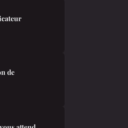
ficateur
on de
 vous attend