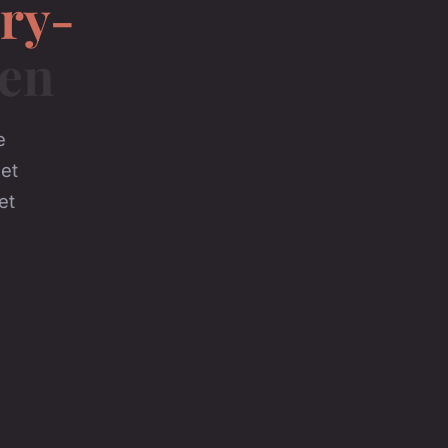
try-
ien
e
et
et