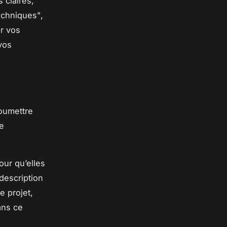
 claires,
echniques",
r vos
vos
soumettre
re
ur qu’elles
description
e projet,
ans ce