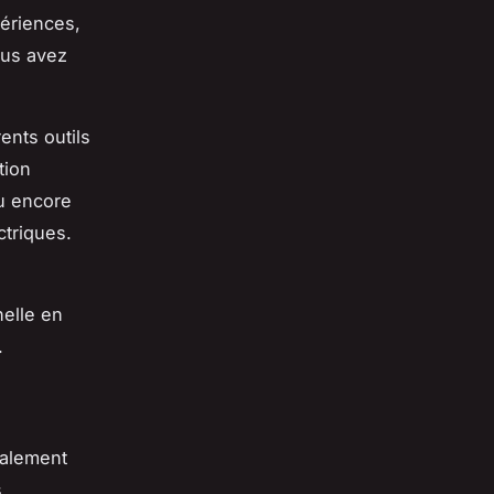
périences,
ous avez
ents outils
tion
ou encore
ctriques.
elle en
.
galement
s