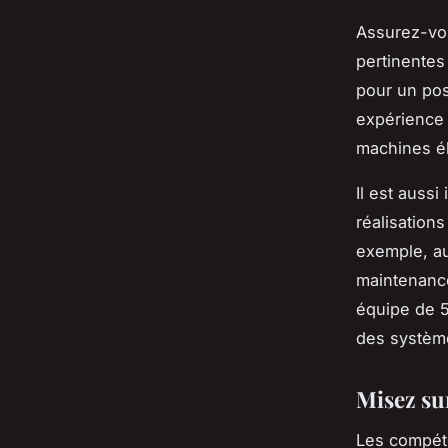
Assurez-vou
pertinentes
pour un pos
expérience 
machines él
Il est aussi
réalisation
exemple, au
maintenance
équipe de 5
des système
Misez su
Les compéte