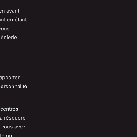
en avant
ut en étant
vous
énierie
 apporter
personnalité
 centres
é à résoudre
i vous avez
te qui