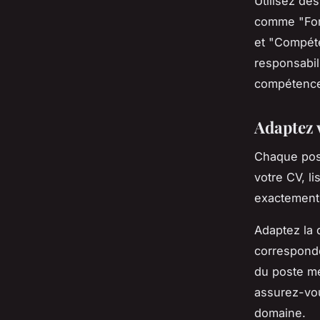
Utilisez des
comme "For
et "Compét
responsabil
compétenc
Adaptez 
Chaque post
votre CV, l
exactement
Adaptez la 
corresponde
du poste me
assurez-vou
domaine.