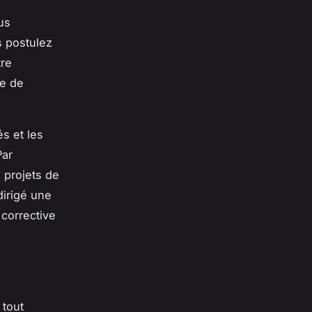
us
s postulez
tre
ce de
és et les
Par
 projets de
dirigé une
 corrective
 tout