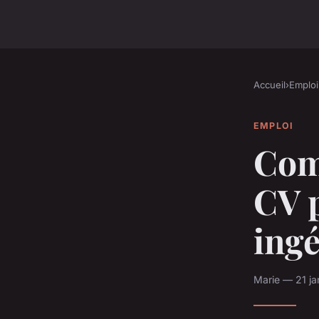
Accueil
›
Emploi
EMPLOI
Com
CV 
ingé
Marie — 21 ja