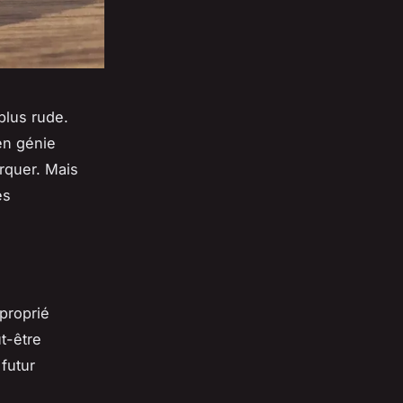
plus rude.
en génie
arquer. Mais
es
pproprié
t-être
 futur