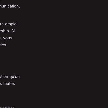
munication,
tre emploi
ship. Si
s, vous
 des
ption qu’un
s fautes