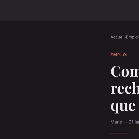
Accueil
›
Emploi
EMPLOI
Com
rech
que 
Marie — 21 ja