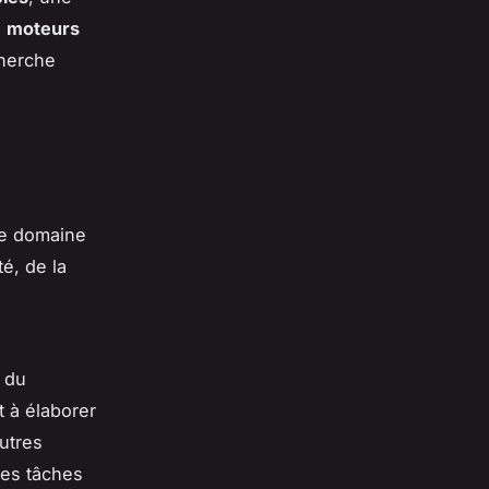
s
moteurs
cherche
le domaine
é, de la
du
 à élaborer
utres
les tâches