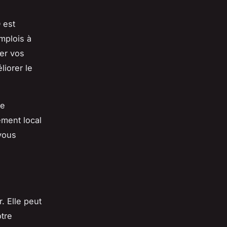
 est
mplois à
per vos
iorer le
ne
ement local
vous
. Elle peut
tre