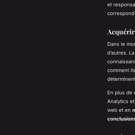
et responsa
correspond 
Acquérir
Dans le mo
d’autres. L
connaissan
comment ils
déterminent
En plus de 
Analytics e
web et en
m
conclusions