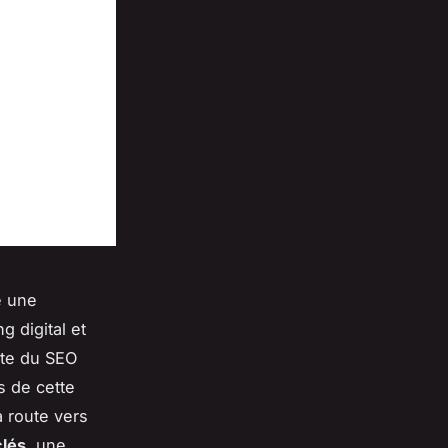
e une
 digital et
ste du SEO
s de cette
a route vers
lés
, une