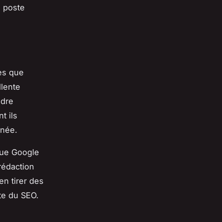
e poste
es que
llente
ndre
t ils
nnée.
 que Google
rédaction
en tirer des
te du SEO.