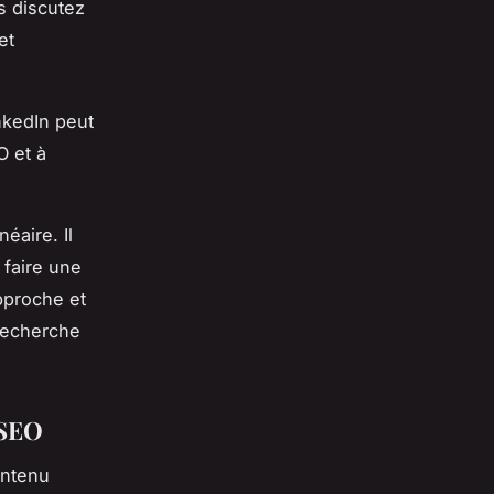
s discutez
et
nkedIn peut
O et à
éaire. Il
 faire une
pproche et
recherche
 SEO
ontenu