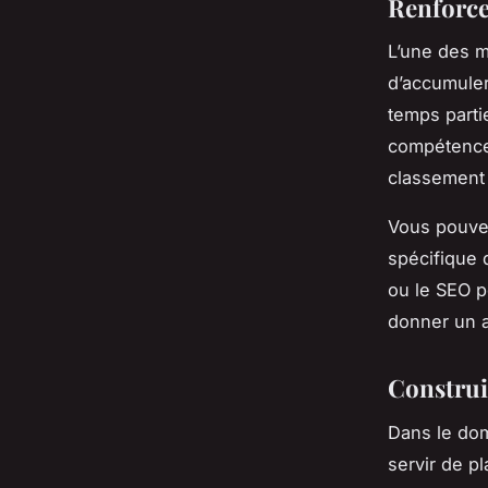
Renforce
L’une des 
d’accumuler
temps parti
compétence
classement 
Vous pouve
spécifique 
ou le SEO p
donner un a
Construi
Dans le dom
servir de p