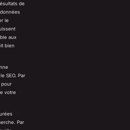
ésultats de
s données
r le
uissent
ible aux
it bien
onne
le SEO. Par
 pour
e votre
turées
herche. Par