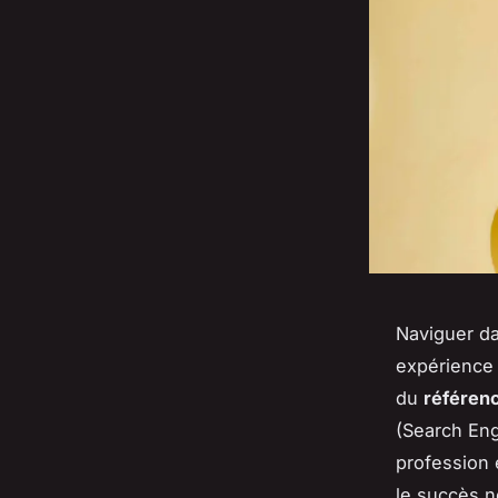
Naviguer da
expérience 
du
référen
(Search Eng
profession 
le succès n