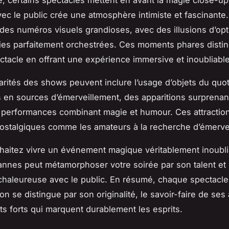
, certains spectacles mettent en avant la magie close-up,
vec le public crée une atmosphère intimiste et fascinante.
t des numéros visuels grandioses, avec des illusions d’op
es parfaitement orchestrées. Ces moments phares disti
tacle en offrant une expérience immersive et inoubliable
larités des shows peuvent inclure l’usage d’objets du quot
 en sources d’émerveillement, des apparitions surprenan
 performances combinant magie et humour. Ces attractio
nostalgiques comme les amateurs à la recherche d’émerve
haitez vivre un événement magique véritablement inoubli
nnes peut métamorphoser votre soirée par son talent et
 chaleureuse avec le public. En résumé, chaque spectacl
on se distingue par son originalité, le savoir-faire de ses a
 forts qui marquent durablement les esprits.