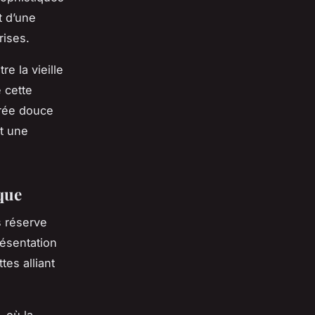
t d’une
rises.
re la vieille
e cette
irée douce
t une
que
 réserve
résentation
es alliant