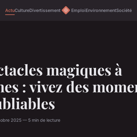
Actu
Culture
Divertissement
Emploi
Environnement
Société
ctacles magiques à
nes : vivez des mome
bliables
obre 2025 — 5 min de lecture