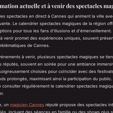
ation actuelle et à venir des spectacles ma
es spectacles en direct à Cannes qui animent la ville ave
vante. Le calendrier spectacles magiques de la région off
options pour tous les fans d'illusions et d'émerveillement
à venir promet des expériences uniques, souvent prése
emblématiques de Cannes.
vénements à venir, plusieurs spectacles magiques se tie
s réputés, souvent en soirée pour une ambiance immersi
soigneusement choisies pour coïncider avec des festival
s prolongés, maximisant ainsi la participation du public. 
e consulter régulièrement le calendrier spectacles magiq
r.
e, un
magicien Cannes
réputé propose des spectacles int
riés, incluant des séances en famille ou des shows plus 