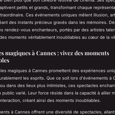
e bien plus que son célèbre festival de cinéma. Ses spec
ptivent petits et grands, transformant chaque représent
traordinaire. Ces événements uniques mêlent illusion, art
éant des instants précieux gravés dans les mémoires. D
 rendez-vous enchanteurs, portés par des artistes tale
des moments véritablement inoubliables au cœur de la vil
es magiques à Cannes : vivez des moments
bles
cles magiques à Cannes promettent des expériences uni
rablement les esprits. Que ce soit lors d'événements à
 ou dans des lieux plus intimistes, ces spectacles enchan
 public varié. Leur force réside dans la capacité à allier 
interaction, créant ainsi des moments inoubliables.
nts à Cannes offrent une diversité de spectacles, allant