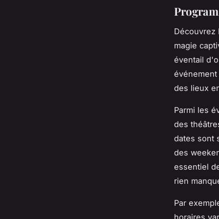
Programm
Découvrez l
magie capti
éventail d'
événement 
des lieux 
Parmi les é
des théâtre
dates sont 
des weekend
essentiel d
rien manque
Par exempl
horaires va