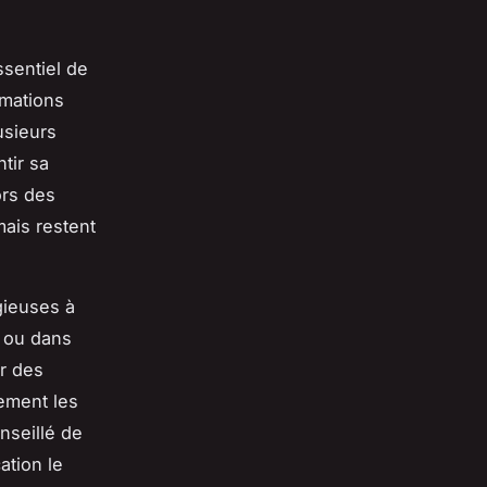
ssentiel de
rmations
usieurs
tir sa
ors des
mais restent
gieuses à
e ou dans
ar des
tement les
nseillé de
ation le