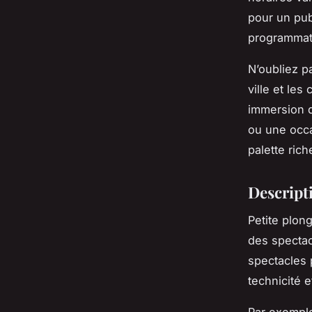
pour un pub
programmati
N’oubliez pa
ville et les
immersion d
ou une occa
palette ric
Descript
Petite plo
des spectac
spectacles 
technicité 