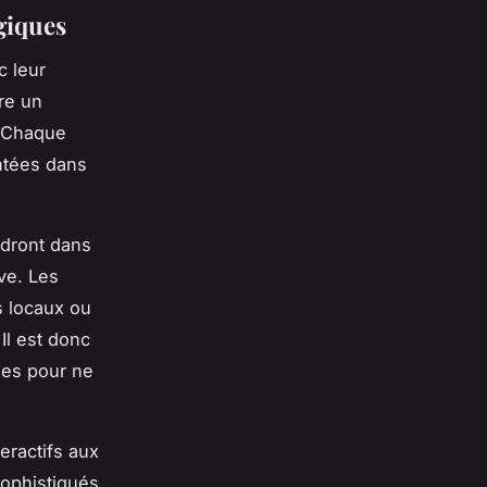
giques
c leur
re un
. Chaque
ntées dans
ndront dans
ve. Les
s locaux ou
Il est donc
ues pour ne
eractifs aux
sophistiqués