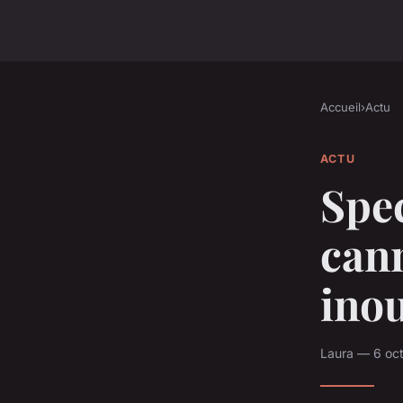
Accueil
›
Actu
ACTU
Spe
can
inou
Laura — 6 oct