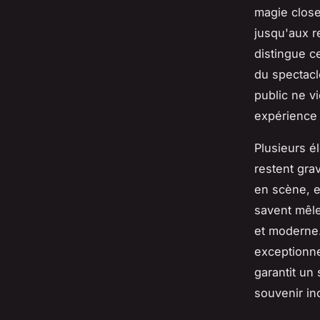
magie close
jusqu'aux r
distingue c
du spectacl
public ne v
expérience
Plusieurs é
restent gra
en scène, 
savent mêle
et moderne.
exceptionne
garantit un
souvenir in