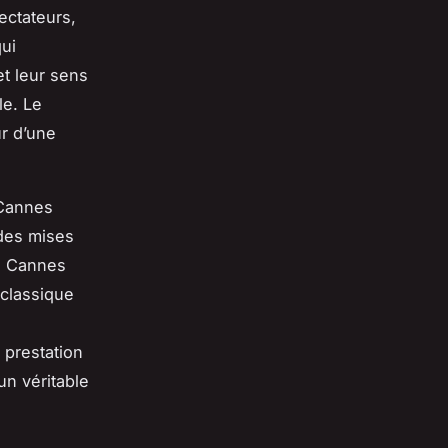
ectateurs,
qui
et leur sens
le. Le
ur d’une
 Cannes
 des mises
à Cannes
 classique
 prestation
un véritable