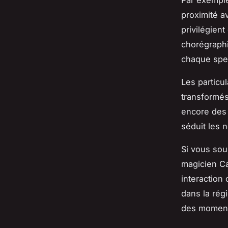
Par exemple
proximité a
privilégien
chorégraphi
chaque spec
Les particu
transformés
encore des
séduit les 
Si vous sou
magicien Ca
interaction
dans la régi
des moments