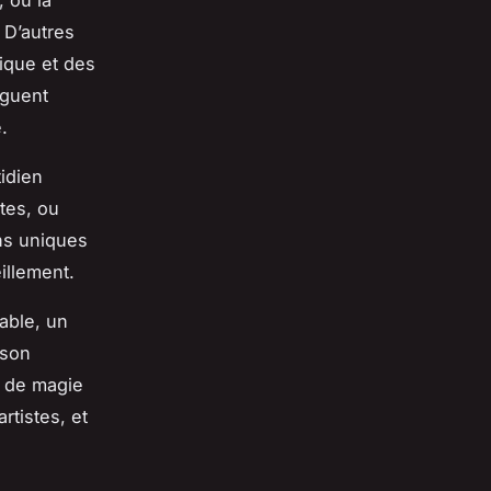
 où la
 D’autres
tique et des
nguent
.
idien
tes, ou
ns uniques
illement.
able, un
 son
e de magie
rtistes, et