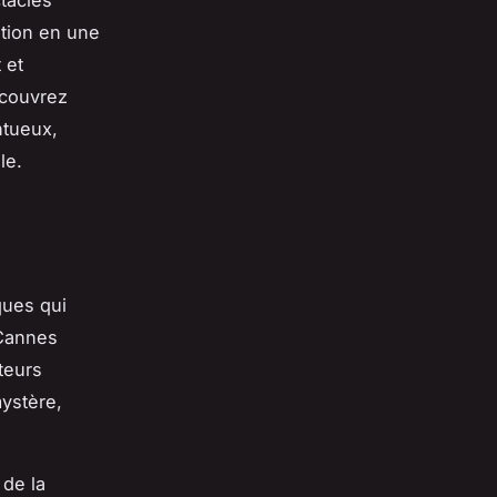
tacles
ation en une
 et
écouvrez
ntueux,
le.
ques qui
 Cannes
teurs
mystère,
 de la